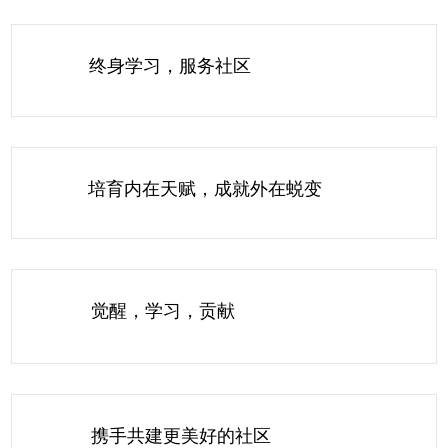
自我关怀与创意表达
家庭与个人管理
终身学习，服务社区
可持续生活技能
沟通与社区动态
简体中文
培育内在天赋，成就外在蜕变
培育年轻心灵
HRDC 可申领课程
觉醒，学习，贡献
携手共建更美好的社区