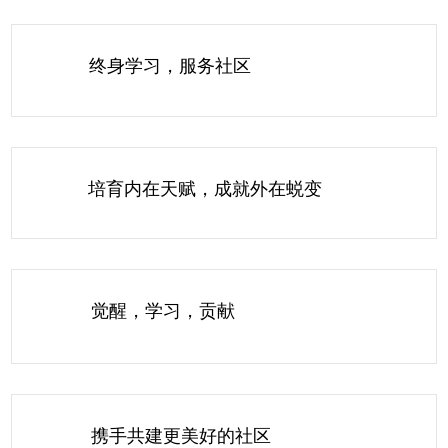
自我关怀与创意表达
家庭与个人管理
终身学习，服务社区
可持续生活技能
沟通与社区动态
简体中文
培育内在天赋，成就外在蜕变
培育年轻心灵
HRDC 可申领课程
觉醒，学习，贡献
携手共建更美好的社区